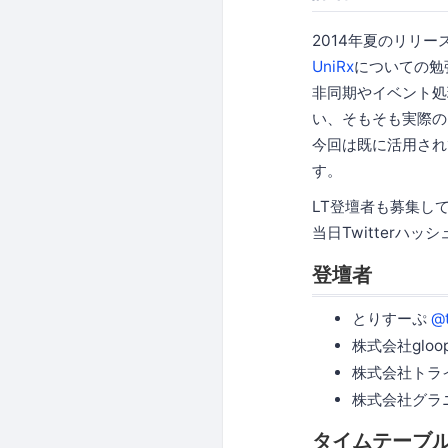
2014年夏のリリース
UniRx
についての勉
非同期やイベント処
い、そもそも実際の
今回は既に活用され
す。
LT登壇者も募集し
当日Twitterハッ
登壇者
とりすーぷ
@
株式会社gloo
株式会社トラ
株式会社グラニ
タイムテーブ