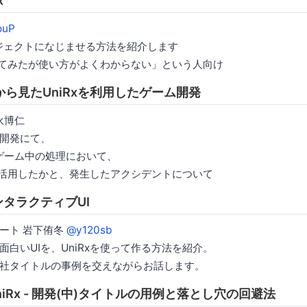
x
ouP
yプロジェクトになじませる方法を紹介します
はしてみたが使い方がよくわからない」という人向け
ら見たUniRxを利用したゲーム開発
森永博仁
開発にて、
やゲーム中の処理において、
うに活用したかと、発生したアクシデントについて
ンタラクティブUI
ート 岩下侑冬
@y120sb
白いUIを、UniRxを使って作る方法を紹介。
社タイトルの事例を交えながらお話します。
for UniRx - 開発(中)タイトルの用例と落とし穴の回避法