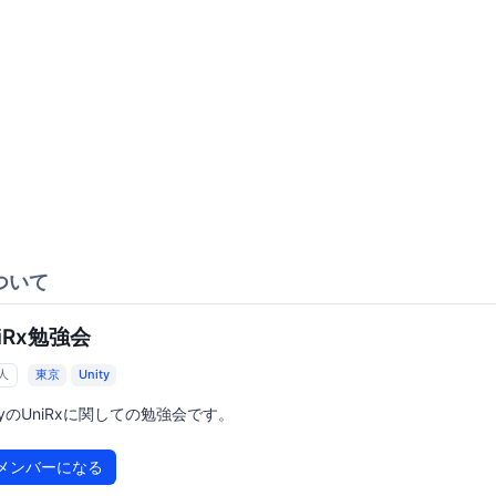
ついて
iRx勉強会
2人
東京
Unity
ityのUniRxに関しての勉強会です。
メンバーになる