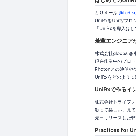
はじめてのUniR
とりすーぷ
@toRis
UniRxをUnit
「UniRxを導入
若輩エンジニアか
株式会社gloops 
現在作業中のプロト
Photonとの通信
UniRxをどのよ
UniRxで作るイ
株式会社トライフォ
触って楽しい、見て面
先日リリースした弊
Practices 