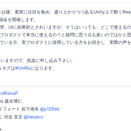
以後、着実に注目を集め、盛り上がりつつあるUnity上で動くReactive
強会を開催します。
理、UIに効果的とされいますが、そうはいっても、どこで使える
プロダクトで本当に使えるの？と疑問に思う点も多いのではかと
ている方、実プロダクトに採用している方をお招きし、実際の声
ていますので、気楽に申し込み下さい。
シュタグは
#UniRx
になります。
toRisouP
ps 森永博仁
イフォート 岩下侑冬
@y120sb
 河合 宜文
@neuecc
ル